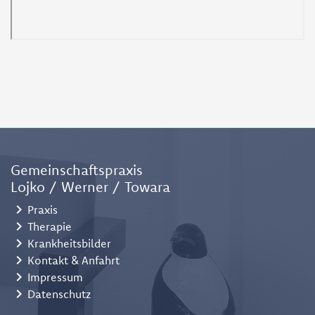
Gemeinschaftspraxis
Lojko / Werner / Towara
chevron_right
Praxis
chevron_right
Therapie
chevron_right
Krankheitsbilder
chevron_right
Kontakt & Anfahrt
chevron_right
Impressum
chevron_right
Datenschutz